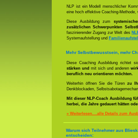
NLP ist ein Modell menschlicher Komm
eine hoch effektive Coaching-Methode, 
Diese Ausbildung zum
systemisch
zusätzlichen Schwerpunkten Selbst
faszinierender Zugang zur Welt des
NL
Systemaufstellung und
Familienaufste
Mehr Selbstbewusstsein, mehr C
Diese Coaching Ausbildung richtet s
stärken und
mit sich und anderen
wir
beruflich neu orientieren möchten.
Weiterhin öffnen Sie die Türen
zu Ih
Denkblockaden, Selbstsabotagemechani
Mit dieser NLP-Coach Ausbildung fü
herbei, die Jahre gedauert hätten od
» Weiterlesen....alle Details zum Aus
Warum sich Teilnehmer aus Blieska
entscheiden: