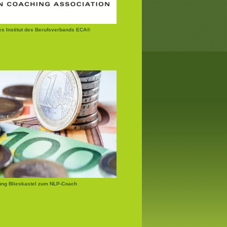
tes Institut des Berufsverbands ECA®
ung Blieskastel zum NLP-Coach