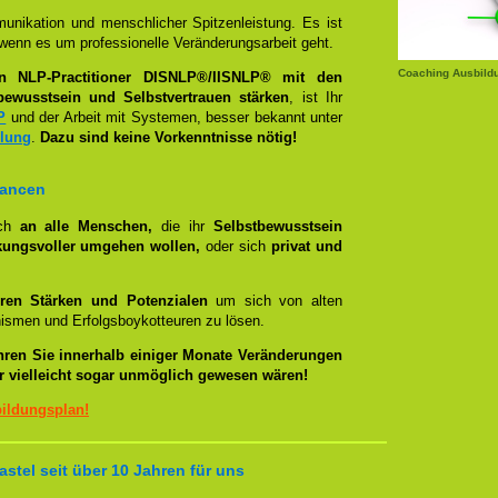
unikation und menschlicher Spitzenleistung. Es ist
wenn es um professionelle Veränderungsarbeit geht.
Coaching Ausbild
en NLP-Practitioner DISNLP®/IISNLP® mit den
bewusstsein und Selbstvertrauen stärken
, ist Ihr
P
und der Arbeit mit Systemen, besser bekannt unter
llung
.
Dazu sind keine Vorkenntnisse nötig!
hancen
ich
an alle Menschen,
die ihr
Selbstbewusstsein
kungsvoller umgehen wollen,
oder sich
privat und
ren Stärken und Potenzialen
um sich von alten
smen und Erfolgsboykotteuren zu lösen.
hren Sie innerhalb einiger Monate Veränderungen
er vielleicht sogar unmöglich gewesen wären!
bildungsplan!
stel seit über 10 Jahren für uns