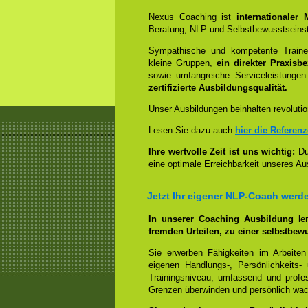
Nexus Coaching ist
internationaler
Beratung, NLP und Selbstbewusstseinst
Sympathische und kompetente Trainer
kleine Gruppen,
ein direkter Praxisb
sowie umfangreiche Serviceleistungen
zertifizierte Ausbildungsqualität.
Unser Ausbildungen beinhalten revolutio
Lesen Sie dazu auch
hier die Referen
Ihre wertvolle Zeit ist uns wichtig:
Dur
eine optimale Erreichbarkeit unseres Au
Jetzt Ihr eigener NLP-Coach werd
In unserer Coaching Ausbildung
le
fremden Urteilen, zu einer selbstbew
Sie erwerben Fähigkeiten im Arbeiten
eigenen Handlungs-, Persönlichkeits
Trainingsniveau, umfassend und profes
Grenzen überwinden und persönlich wa