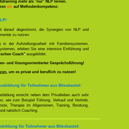
straining mehr als "nur" NLP lernen.
tzen
wir
auf Methodenkompetenz:
NLP!
it darauf abgestimmt, die Synergien von NLP und
ementär zu nutzen.
g in der Aufstellungsarbeit mit Familiensystemen,
ystemen, erleben Sie eine intensive Einführung und
ischen Coach"
ausgebildet.
en- und lösungsorientierter Gesprächsführung!
zen
, um es privat und beruflich zu nutzen!
sbildung für Teilnehmer aus Blieskastel:
sbildung erreicht neben dem Privatleben auch sehr
en, wie zum Beispiel Führung, Verkauf und Vertrieb,
enste, Therapie im Allgemeinen, Training, Beratung,
nd natürlich Coaching.
bildung für Teilnehmer aus Blieskastel: