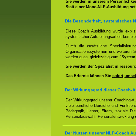
Sie werden in unserem Persönlichkeit
Statt einer Mono-NLP-Ausbildung se
Die Besonderheit, systemisches 
Diese Coach Ausbildung wurde expliz
systemischer Aufstellungsarbeit kompl
Durch die zusätzliche Spezialisierun
Organisationssystemen und weiteren S
werden quasi gleichzeitig zum
"System
Sie werden
der Spezialist
in ressourc
Das Erlernte können Sie
sofort
umset
Der Wirkungsgrad dieser Coach-Au
Der Wirkungsgrad unserer Coaching-Au
viele berufliche Bereiche und Funktion
Pädagogik, Lehrer, Eltern, soziale Di
Personalauswahl, Personalentwicklung u
Der Nutzen unserer NLP-Coach Aus