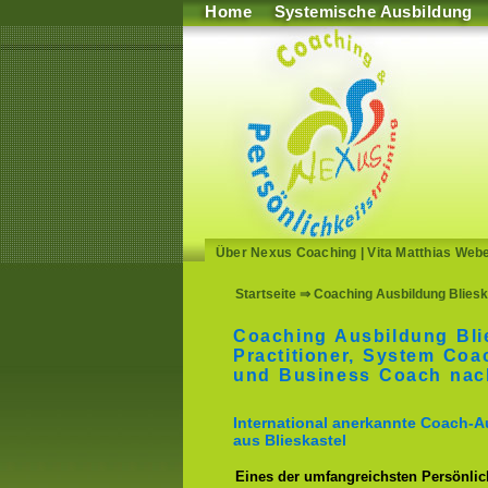
Home
Systemische Ausbildung
Über Nexus Coaching
|
Vita Matthias Web
Startseite
⇒ Coaching Ausbildung Bliesk
Coaching Ausbildung Bl
Practitioner, System Co
und Business Coach nac
International anerkannte Coach-A
aus Blieskastel
Eines der umfangreichsten Persönlich