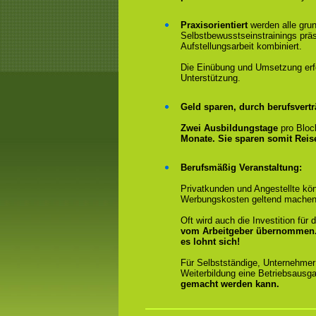
Praxisorientiert
werden alle gru
Selbstbewusstseinstrainings präs
Aufstellungsarbeit kombiniert.
Die Einübung und Umsetzung erfol
Unterstützung.
Geld sparen, durch berufsvertr
Zwei Ausbildungstage
pro Bloc
Monate. Sie sparen somit Rei
Berufsmäßig Veranstaltung:
Privatkunden und Angestellte kön
Werbungskosten geltend machen
Oft wird auch die Investition fü
vom Arbeitgeber übernommen
es lohnt sich!
Für Selbstständige, Unternehmer
Weiterbildung eine Betriebsausga
gemacht werden kann.