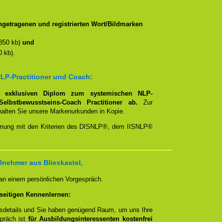
getragenen und registrierten Wort/Bildmarken
850 kb)
und
 kb).
LP-Practitioner und Coach:
em
exklusiven Diplom zum systemischen NLP-
Selbstbewusstseins-Coach Practitioner ab.
Zur
rhalten Sie unsere Markenurkunden in Kopie.
timmung mit den Kriterien des DISNLP®, dem IISNLP®
lnehmer aus Blieskastel,
 an einem persönlichen Vorgespräch.
seitigen Kennenlernen:
ngsdetails und Sie haben genügend Raum, um uns Ihre
spräch ist
für Ausbildungsinteressenten kostenfrei