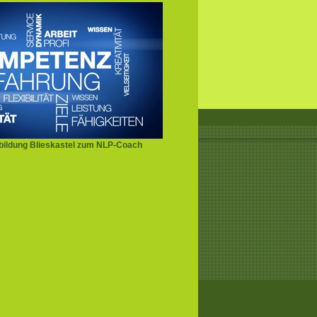
ildung Blieskastel zum NLP-Coach