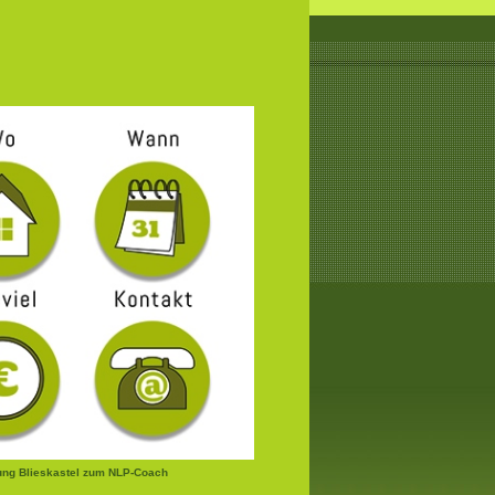
ung Blieskastel zum NLP-Coach