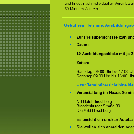
und findet nach individueller Vereinbar
60 Minuten Zeit ein.
Gebühren, Termine, Ausbildungsort
Zur Preisübersicht (Teilzahlun
Dauer:
10 Ausbildungsblöcke mit je 2
Zeiten:
Samstag: 09:00 Uhr bis 17:00 Uh
Sonntag: 09:00 Uhr bis 16:00 Uhr
»
zur Terminübersicht bitte hie
Veranstaltung im Nexus Semin
NH-Hotel Hirschberg
Brandenburger Straße 30
D-69493 Hirschberg.
Es besteht ein
direkter
Autobah
Sie wollen sich anmelden ode