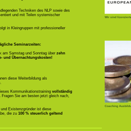
ndlegenden Techniken des NLP sowie des
entiert und mit Teilen systemischer
Wir sind lizenzier
gt in Kleingruppen mit professioneller
ägliche Seminarzeiten:
k am Samstag und Sonntag über
zehn
se- und Übernachtungskosten!
nen diese Weiterbildung als
.
r dieses Kommunikationstraining
vollständig
.
Fragen Sie am besten jetzt gleich nach,
Coaching Ausbild
 und Existenzgründer ist diese
be, die zu
100 % steuerlich geltend