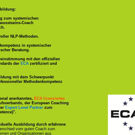
bildung:
ng zum systemischen
ewusstseins-Coach
ch.
voller NLP-Methoden.
hkompetenz in systemischer
ischer Beratung.
reinstimmung mit den offiziellen
andards der
ECA
zertifiziert und
ildung mit dem Schwerpunkt
rofessioneller Methodenkompetenz
tional anerkanntes,
ECA lizenziertes
ufsverbands, der European Coaching
ter
Expert Level Partner
zum
tence)".
iduelle Ausbildung durch erfahrene
terschied vom guten Coach zum
emen und Organisationen aus.