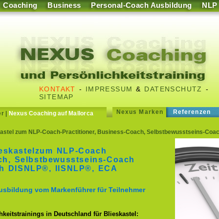
Coaching
Business
Personal-Coach Ausbildung
NLP
KONTAKT
-
IMPRESSUM
&
DATENSCHUTZ
-
SITEMAP
Nexus Marken
Referenzen
er
|
Nexus Coaching auf Mallorca
astel zum NLP-Coach-Practitioner, Business-Coach, Selbstbewusstseins-Coa
ieskastelzum NLP-Coach
ach, Selbstbewusstseins-Coach
h DISNLP®, IISNLP®, ECA
usbildung vom Markenführer für Teilnehmer
keitstrainings in Deutschland für Blieskastel: