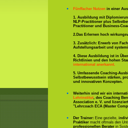
Fünffacher Nutzen
in einer Aus
1. Ausbildung mit Diplomieru
NLP-Practitioner plus Selbstb
Practitioner und Business-Coa
2.Das Erlernen hoch wirkungs
3. Zusätzlich: Erwerb von Fac
Aufstellungsarbeit und system
4. Diese Ausbildung ist in Übe
Richtlinien und den hohen St
international anerkannt.
5. Umfassende Coaching-Ausb
Selbstbewusstsein stärken, p
und innovativen Konzepten.
Weiterhin sind wir ein interna
Lehrinstitut
, des Coaching Ber
Association e. V. und lizenzier
"Lehrcoach ECA (Master Compe
Der Trainer:
Eine gezielte,
indiv
Praktiker
macht oftmals den Un
professionellen Berater
in Syst