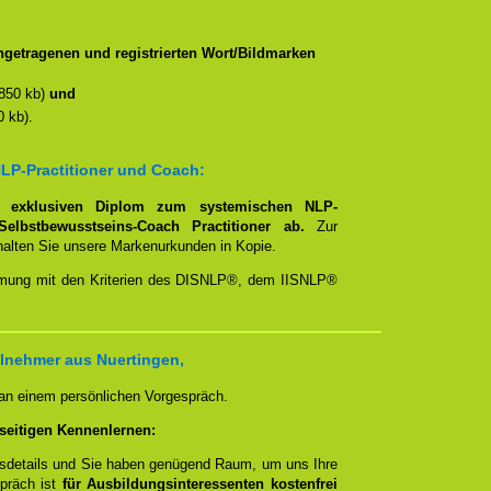
getragenen und registrierten Wort/Bildmarken
850 kb)
und
 kb).
LP-Practitioner und Coach:
em
exklusiven Diplom zum systemischen NLP-
Selbstbewusstseins-Coach Practitioner ab.
Zur
rhalten Sie unsere Markenurkunden in Kopie.
timmung mit den Kriterien des DISNLP®, dem IISNLP®
lnehmer aus Nuertingen,
 an einem persönlichen Vorgespräch.
seitigen Kennenlernen:
ngsdetails und Sie haben genügend Raum, um uns Ihre
spräch ist
für Ausbildungsinteressenten kostenfrei