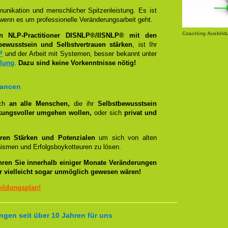
unikation und menschlicher Spitzenleistung. Es ist
wenn es um professionelle Veränderungsarbeit geht.
Coaching Ausbild
en NLP-Practitioner DISNLP®/IISNLP® mit den
bewusstsein und Selbstvertrauen stärken
, ist Ihr
P
und der Arbeit mit Systemen, besser bekannt unter
llung
.
Dazu sind keine Vorkenntnisse nötig!
hancen
ich
an alle Menschen,
die ihr
Selbstbewusstsein
kungsvoller umgehen wollen,
oder sich
privat und
ren Stärken und Potenzialen
um sich von alten
smen und Erfolgsboykotteuren zu lösen.
hren Sie innerhalb einiger Monate Veränderungen
er vielleicht sogar unmöglich gewesen wären!
bildungsplan!
ngen seit über 10 Jahren für uns