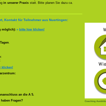
ung
in unserer Praxis
statt. Bitte planen Sie dazu ca.
t, Kontakt für Teilnehmer aus Nuertingen:
g möglich):
»
bitte hier klicken!
 Tagen
.
r.
.
r klicken!
arzentrum:
nanschluss an die A 5.
r haben Fragen?
Coaching Ausbild