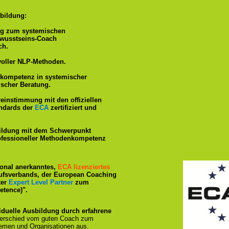
bildung:
ng zum systemischen
ewusstseins-Coach
ch.
voller NLP-Methoden.
hkompetenz in systemischer
ischer Beratung.
reinstimmung mit den offiziellen
andards der
ECA
zertifiziert und
ildung mit dem Schwerpunkt
rofessioneller Methodenkompetenz
tional anerkanntes,
ECA lizenziertes
ufsverbands, der European Coaching
ter
Expert Level Partner
zum
tence)".
iduelle Ausbildung durch erfahrene
terschied vom guten Coach zum
emen und Organisationen aus.