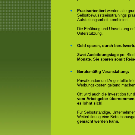
Praxisorientiert
werden alle gru
Selbstbewusstseinstrainings präs
Aufstellungsarbeit kombiniert.
Die Einübung und Umsetzung erfol
Unterstützung.
Geld sparen, durch berufsvertr
Zwei Ausbildungstage
pro Bloc
Monate. Sie sparen somit Rei
Berufsmäßig Veranstaltung:
Privatkunden und Angestellte kön
Werbungskosten geltend machen
Oft wird auch die Investition fü
vom Arbeitgeber übernommen
es lohnt sich!
Für Selbstständige, Unternehmer
Weiterbildung eine Betriebsausga
gemacht werden kann.