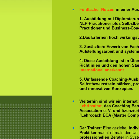
Fünffacher Nutzen
in einer Aus
1. Ausbildung mit Diplomieru
NLP-Practitioner plus Selbstb
Practitioner und Business-Coa
2.Das Erlernen hoch wirkungs
3. Zusätzlich: Erwerb von Fac
Aufstellungsarbeit und system
4. Diese Ausbildung ist in Übe
Richtlinien und den hohen St
international anerkannt.
5. Umfassende Coaching-Ausb
Selbstbewusstsein stärken, p
und innovativen Konzepten.
Weiterhin sind wir ein interna
Lehrinstitut
, des Coaching Ber
Association e. V. und lizenzier
"Lehrcoach ECA (Master Compe
Der Trainer:
Eine gezielte,
indiv
Praktiker
macht oftmals den Un
professionellen Berater
in Syst