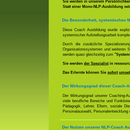
Sie werden in unserem Persönlichkeit
Statt einer Mono-NLP-Ausbildung se
Die Besonderheit, systemisches 
Diese Coach Ausbildung wurde expliz
systemischer Aufstellungsarbeit kompl
Durch die zusätzliche Spezialisierun
Organisationssystemen und weiteren S
werden quasi gleichzeitig zum
"System
Sie werden
der Spezialist
in ressourc
Das Erlernte können Sie
sofort
umset
Der Wirkungsgrad dieser Coach-Au
Der Wirkungsgrad unserer Coaching-Au
viele berufliche Bereiche und Funktion
Pädagogik, Lehrer, Eltern, soziale Di
Personalauswahl, Personalentwicklung u
Der Nutzen unserer NLP-Coach Aus