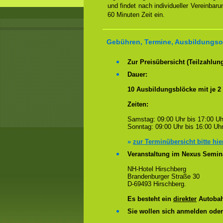
und findet nach individueller Vereinbar
60 Minuten Zeit ein.
Gebühren, Termine, Ausbildungsor
Zur Preisübersicht (Teilzahlun
Dauer:
10 Ausbildungsblöcke mit je 2
Zeiten:
Samstag: 09:00 Uhr bis 17:00 Uh
Sonntag: 09:00 Uhr bis 16:00 Uhr
»
zur Terminübersicht bitte hie
Veranstaltung im Nexus Semin
NH-Hotel Hirschberg
Brandenburger Straße 30
D-69493 Hirschberg.
Es besteht ein
direkter
Autobah
Sie wollen sich anmelden ode