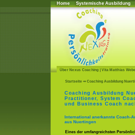
Home
Systemische Ausbildung
Über Nexus Coaching
|
Vita Matthias Web
Startseite
⇒ Coaching Ausbildung Nuerti
Coaching Ausbildung Nu
Practitioner, System Co
und Business Coach nac
International anerkannte Coach-A
aus Nuertingen
Eines der umfangreichsten Persönlich