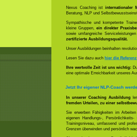
Nexus Coaching ist
internationaler
Beratung, NLP und Selbstbewusstseinst
Sympathische und kompetente Trainer
kleine Gruppen,
ein direkter Praxisb
sowie umfangreiche Serviceleistungen
zertifizierte Ausbildungsqualität.
Unser Ausbildungen beinhalten revolutio
Lesen Sie dazu auch
hier die Referen
Ihre wertvolle Zeit ist uns wichtig:
Dur
eine optimale Erreichbarkeit unseres Au
Jetzt Ihr eigener NLP-Coach werd
In unserer Coaching Ausbildung
le
fremden Urteilen, zu einer selbstbew
Sie erwerben Fähigkeiten im Arbeiten
eigenen Handlungs-, Persönlichkeits
Trainingsniveau, umfassend und profes
Grenzen überwinden und persönlich wa