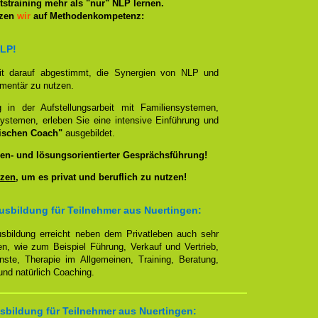
straining mehr als "nur" NLP lernen.
tzen
wir
auf Methodenkompetenz:
NLP!
it darauf abgestimmt, die Synergien von NLP und
ementär zu nutzen.
g in der Aufstellungsarbeit mit Familiensystemen,
ystemen, erleben Sie eine intensive Einführung und
ischen Coach"
ausgebildet.
en- und lösungsorientierter Gesprächsführung!
zen
, um es privat und beruflich zu nutzen!
sbildung für Teilnehmer aus Nuertingen:
sbildung erreicht neben dem Privatleben auch sehr
en, wie zum Beispiel Führung, Verkauf und Vertrieb,
enste, Therapie im Allgemeinen, Training, Beratung,
nd natürlich Coaching.
bildung für Teilnehmer aus Nuertingen: