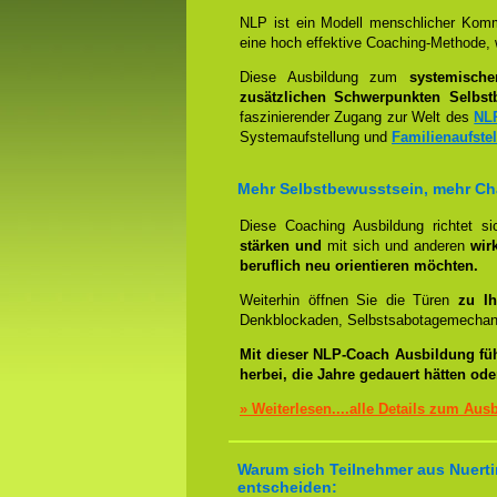
NLP ist ein Modell menschlicher Komm
eine hoch effektive Coaching-Methode, 
Diese Ausbildung zum
systemisch
zusätzlichen Schwerpunkten Selbst
faszinierender Zugang zur Welt des
NL
Systemaufstellung und
Familienaufste
Mehr Selbstbewusstsein, mehr C
Diese Coaching Ausbildung richtet s
stärken und
mit sich und anderen
wir
beruflich neu orientieren möchten.
Weiterhin öffnen Sie die Türen
zu Ih
Denkblockaden, Selbstsabotagemechani
Mit dieser NLP-Coach Ausbildung fü
herbei, die Jahre gedauert hätten od
» Weiterlesen....alle Details zum Aus
Warum sich Teilnehmer aus Nuerti
entscheiden: