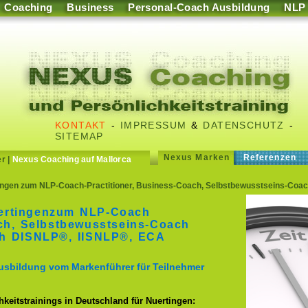
Coaching
Business
Personal-Coach Ausbildung
NLP
KONTAKT
-
IMPRESSUM
&
DATENSCHUTZ
-
SITEMAP
Nexus Marken
Referenzen
er
|
Nexus Coaching auf Mallorca
ngen zum NLP-Coach-Practitioner, Business-Coach, Selbstbewusstseins-Coac
ertingenzum NLP-Coach
ach, Selbstbewusstseins-Coach
h DISNLP®, IISNLP®, ECA
usbildung vom Markenführer für Teilnehmer
keitstrainings in Deutschland für Nuertingen: