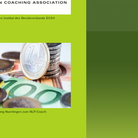
tes Institut des Berufsverbands ECA®
ung Nuertingen zum NLP-Coach